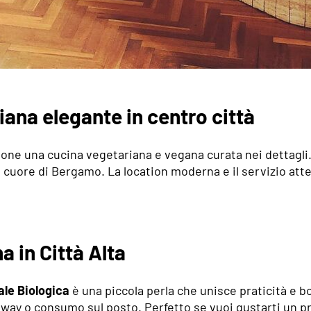
ana elegante in centro città
ne una cucina vegetariana e vegana curata nei dettagli. 
el cuore di Bergamo. La location moderna e il servizio at
 in Città Alta
le Biologica
è una piccola perla che unisce praticità e b
away o consumo sul posto. Perfetto se vuoi gustarti un p