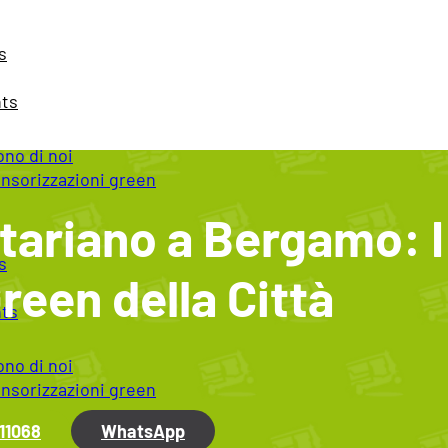
s
nts
ono di noi
nsorizzazioni green
ariano a Bergamo: I 
s
reen della Città
nts
ono di noi
nsorizzazioni green
11068
WhatsApp